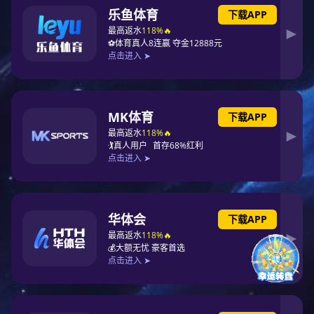
集团举行2025年青年联谊活动
2025-09-01
集团第三期青干班组织开展对标学习及红色教育活动
2025-04-18
2024年盐城市“征途国际杯”专用车辆生产技能大赛举行
2024-09-06
集团赴芦蒲镇高杨村走访调研
2024-08-17
集团开展“六一”亲子红色研学活动
2024-06-02
集团赴射阳县特庸镇开展红色镇村结对服务活动
2024-03-25
集团机关党总支与市税务局联合开展党建暨义务植树活动
2024-03-13
集团举行多彩活动庆祝“三八”国际妇女节
2024-03-08
集团第二期青干班组织开展对标学习及红色教育活动
2024-03-02
集团机关党总支开展实境教学
2023-12-29
集团荣获江苏省“书香企业”荣誉称号
2023-12-21
集团机关第四届第一次职工代表大会召开
2023-12-16