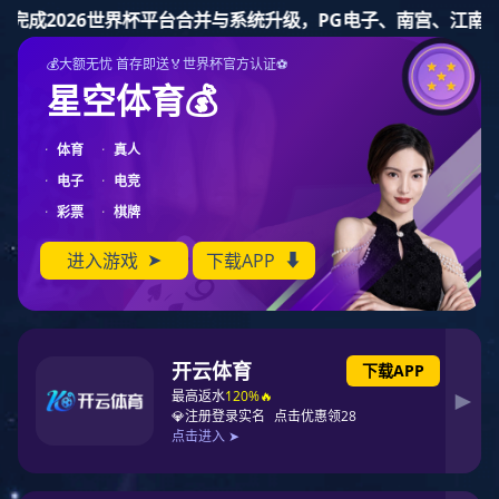
征途国际
Toggl
naviga
党群工作
意识形态
党群工作概况
党群动态