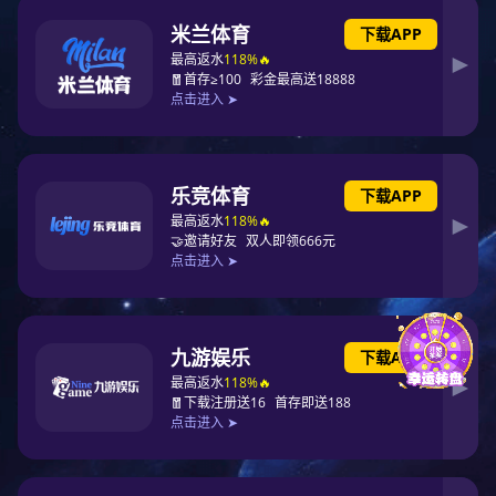
产品
征途国际延锋产品
2025-12-15
台玻征途国际汽车玻璃
2025-12-15
凌云新能源产品
2025-12-15
征途国际
1
末页
所属企业网站
©copyright 征途国际官网-追求健康,你我一起成长 版权所有
技术支持: