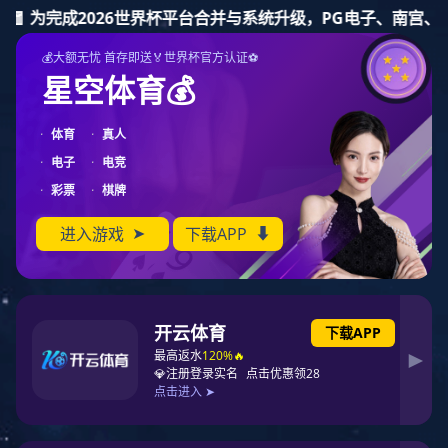
征途国际
Toggl
naviga
技术创新
研发战略
科技动态
自主品牌