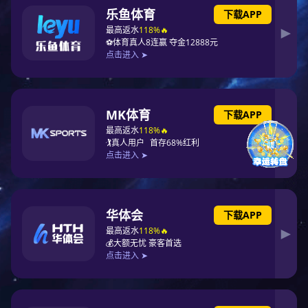
系列车型的实力。
纺织产业链建设取得新成效，南纬征途国际
纺织研究院正式揭牌成立，与奥地利兰精集团、
北欧服装设计公司签署战略合作协议；“两化”融
合工作突出，代表纺织行业参加了全国两化融合
成果展，荣获首届“全国纺织行业质量奖”；征途
国际家纺与东华大学等携手共建产学研创新合作
基地3个，组建征途国际家纺展示研发中心，成
为国内唯一“中国长丝色织精品面料品质标准制
定单位”。